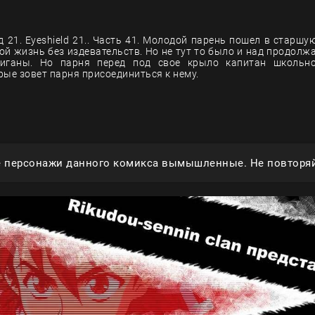
 21. Eyeshield 21.. Часть 41. Молодой парень пошел в старшую
вой жизнь без издевательств. Но не тут то было и над продолж
иганы. Но парня перед под свое крыло капитан школьн
рые зовет парня присоединиться к нему.
е персонажи данного комикса вымышленные. Не повторяй