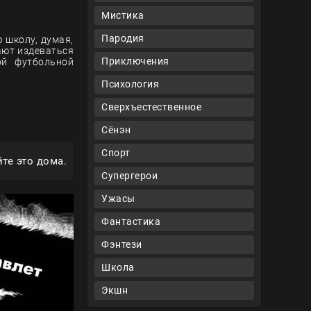
Мистика
Пародия
 школу, думая,
ают издеваться
Приключения
ой футбольной
Психология
Сверхъестественное
Сёнэн
Спорт
те это дома.
Супергерои
Ужасы
Фантастика
Фэнтези
Школа
Экшн