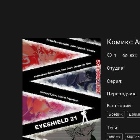
Комикс Ай
1
832
Студия:
Серия:
Переводчик:
Категории:
Боевик
Драм
Теги:
аниме
картин