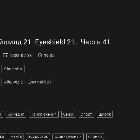
шилд 21. Eyeshield 21.. Часть 41.
2022-07-23
19:35
Shueisha
Айшилд 21. Eyeshield 21.
а
Комедия
Приключения
Сёнэн
Спорт
Школа
ки
манга
подросток
удивительный
япония