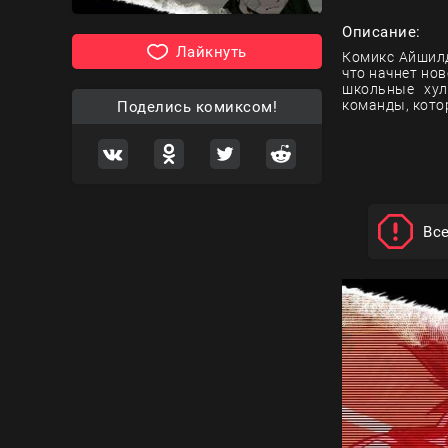
Описание:
Лайкнуть
Комикс Айшилд
что начнет но
школьные хул
команды, кото
Поделись комиксом!
Вс