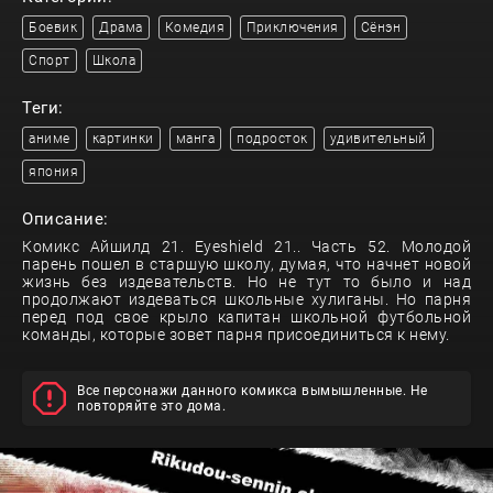
Боевик
Драма
Комедия
Приключения
Сёнэн
Спорт
Школа
Теги:
аниме
картинки
манга
подросток
удивительный
япония
Описание:
Комикс Айшилд 21. Eyeshield 21.. Часть 52. Молодой
парень пошел в старшую школу, думая, что начнет новой
жизнь без издевательств. Но не тут то было и над
продолжают издеваться школьные хулиганы. Но парня
перед под свое крыло капитан школьной футбольной
команды, которые зовет парня присоединиться к нему.
Все персонажи данного комикса вымышленные. Не
повторяйте это дома.