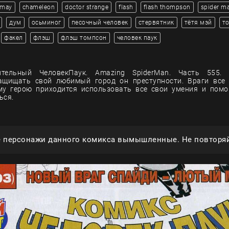
 may
chameleon
doctor strange
flash
flash thompson
spider m
дум
осьминог
песочный человек
стервятник
тётя мэй
т
факел
флэш
флэш томпсон
человек паук
тельный ЧеловекПаук. Amazing SpiderMan. Часть 555.
ащищать свой любимый город он преступности. Враги все 
му герою приходится использовать все свои умения и помо
ься.
е персонажи данного комикса вымышленные. Не повторяй