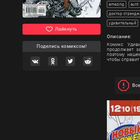
amazing
aunt
доктор стрэндж
удивительный
Лайкнуть
Описание:
Комикс Удиви
Поделись комиксом!
продолжает з
поэтому наше
чтобы справит
Вс