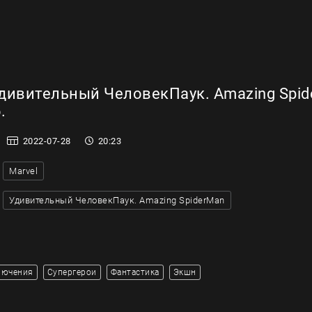
дивительный ЧеловекПаук. Amazing Spid
.
2022-07-28
20:23
Marvel
Удивительный ЧеловекПаук. Amazing SpiderMan
лючения
Супергерои
Фантастика
Экшн