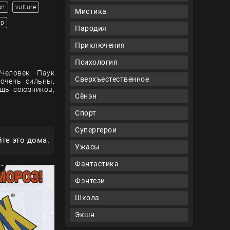
an
vulture
Мистика
ор
Пародия
Приключения
Психология
 Человек Паук
Сверхъестественное
очень сильны,
щь союзников,
Сёнэн
Спорт
Супергерои
те это дома.
Ужасы
Фантастика
Фэнтези
Школа
Экшн