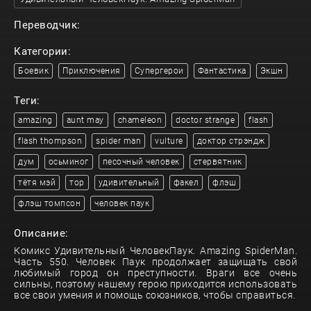
Переводчик:
Категории:
Боевик
Приключения
Супергерои
Фантастика
Экшн
Теги:
amazing
aunt may
chameleon
doctor strange
flash
flash thompson
spider man
vulture
доктор стрэндж
дум
осьминог
песочный человек
стервятник
тётя мэй
тор
удивительный
факел
флэш
флэш томпсон
человек паук
Описание:
Комикс Удивительный ЧеловекПаук. Amazing SpiderMan.
Часть 550. Человек Паук продолжает защищать свой
любимый город он преступности. Враги все очень
сильны, поэтому нашему герою приходится использовать
все свои умения и помощь союзников, чтобы справиться.