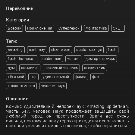
Переводчик:
Категории:
Боевик
Приключения
Супергерои
Фантастика
Экшн
Теги:
amazing
aunt may
chameleon
doctor strange
flash
flash thompson
spider man
vulture
доктор стрэндж
дум
осьминог
песочный человек
стервятник
тётя мэй
тор
удивительный
факел
флэш
флэш томпсон
человек паук
Описание:
Комикс Удивительный ЧеловекПаук. Amazing SpiderMan.
Часть 547. Человек Паук продолжает защищать свой
любимый город он преступности. Враги все очень
сильны, поэтому нашему герою приходится использовать
все свои умения и помощь союзников, чтобы справиться.