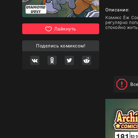
Описание:
Комикс Ёж Сон
регулярно поп
спокойно жить
Лайкнуть
Поделись комиксом!
Вс