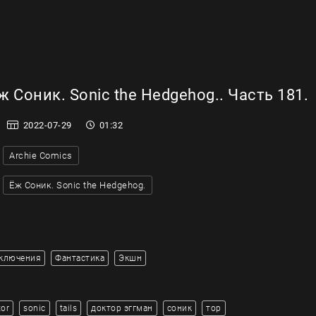
 Соник. Sonic the Hedgehog.. Часть 181.
2022-07-29
01:32
Archie Comics
Ёж Соник. Sonic the Hedgehog.
ключения
Фантастика
Экшн
tor
sonic
tails
доктор эггман
соник
тор