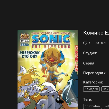
Комикс Ёж
1
878
Студия:
Серия:
Переводчик:
Категории:
Комедия
При
Теги:
dr robotnik
ro