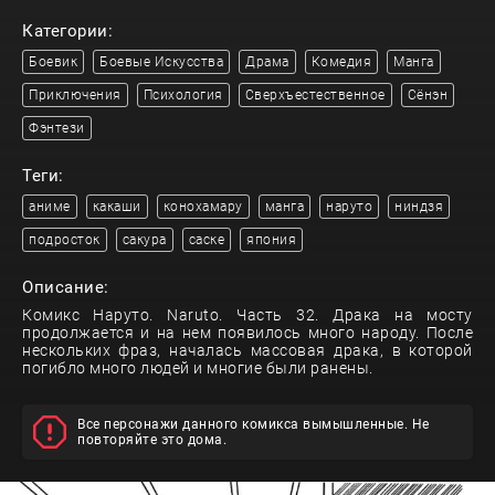
Категории:
Боевик
Боевые Искусства
Драма
Комедия
Манга
Приключения
Психология
Сверхъестественное
Сёнэн
Фэнтези
Теги:
аниме
какаши
конохамару
манга
наруто
ниндзя
подросток
сакура
саске
япония
Описание:
Комикс Наруто. Naruto. Часть 32. Драка на мосту
продолжается и на нем появилось много народу. После
нескольких фраз, началась массовая драка, в которой
погибло много людей и многие были ранены.
Все персонажи данного комикса вымышленные. Не
повторяйте это дома.