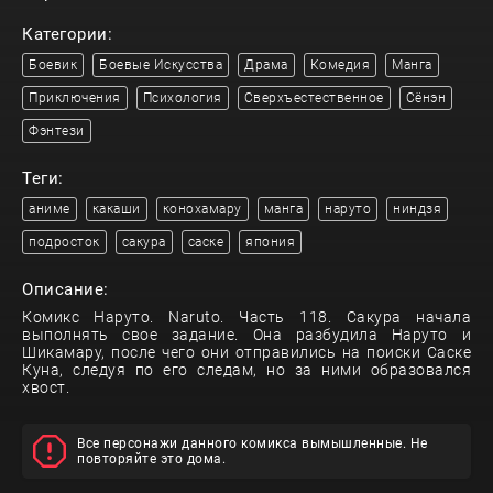
Категории:
Боевик
Боевые Искусства
Драма
Комедия
Манга
Приключения
Психология
Сверхъестественное
Сёнэн
Фэнтези
Теги:
аниме
какаши
конохамару
манга
наруто
ниндзя
подросток
сакура
саске
япония
Описание:
Комикс Наруто. Naruto. Часть 118. Сакура начала
выполнять свое задание. Она разбудила Наруто и
Шикамару, после чего они отправились на поиски Саске
Куна, следуя по его следам, но за ними образовался
хвост.
Все персонажи данного комикса вымышленные. Не
повторяйте это дома.