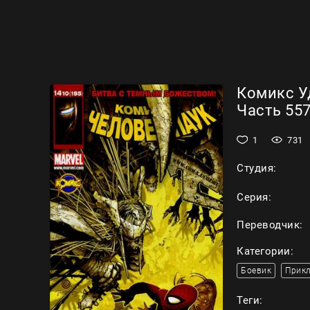
Комикс У
Часть 557
1
731
Студия:
Серия:
Переводчик:
Категории:
Боевик
Прик
Теги: