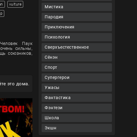
an
vulture
Мистика
ор
Пародия
Приключения
Психология
 Человек Паук
Сверхъестественное
очень сильны,
щь союзников,
Сёнэн
Спорт
Супергерои
те это дома.
Ужасы
Фантастика
Фэнтези
Школа
Экшн