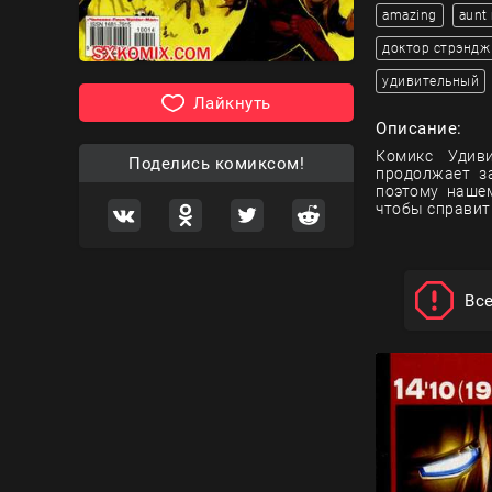
amazing
aunt
доктор стрэндж
удивительный
Лайкнуть
Описание:
Комикс Удиви
Поделись комиксом!
продолжает з
поэтому наше
чтобы справит
Вс