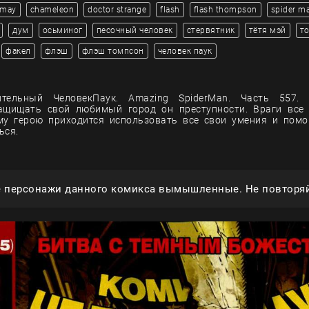
 may
chameleon
doctor strange
flash
flash thompson
spider m
дум
осьминог
песочный человек
стервятник
тётя мэй
т
факел
флэш
флэш томпсон
человек паук
тельный ЧеловекПаук. Amazing SpiderMan. Часть 557.
ащищать свой любимый город он преступности. Враги все 
му герою приходится использовать все свои умения и помо
ься.
е персонажи данного комикса вымышленные. Не повторяй