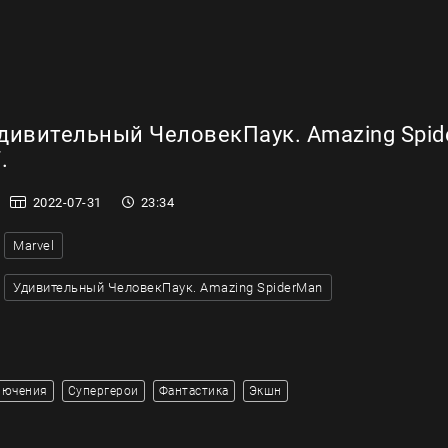
дивительный ЧеловекПаук. Amazing Spid
.
2022-07-31
23:34
Marvel
Удивительный ЧеловекПаук. Amazing SpiderMan
лючения
Супергерои
Фантастика
Экшн