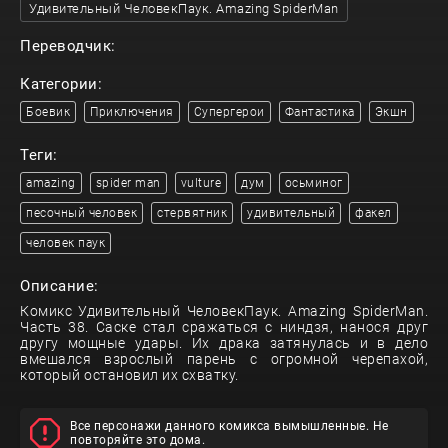
Удивительный ЧеловекПаук. Amazing SpiderMan
Переводчик:
Категории:
Боевик
Приключения
Супергерои
Фантастика
Экшн
Теги:
amazing
spider man
vulture
дум
осьминог
песочный человек
стервятник
удивительный
факел
человек паук
Описание:
Комикс Удивительный ЧеловекПаук. Amazing SpiderMan.
Часть 38. Саске стал сражаться с ниндзя, нанося друг
другу мощные удары. Их драка затянулась и в дело
вмешался взрослый парень с огромной черепахой,
который остановил их схватку.
Все персонажи данного комикса вымышленные. Не
повторяйте это дома.