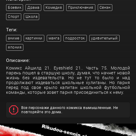
Боевик
Драма
Комедия
Приключения
Сёнэн
Спорт
Школа
Теги:
аниме
картинки
манга
подросток
удивительный
япония
Описание:
Комикс Айшилд 21. Eyeshield 21.. Часть 75. Молодой
парень пошел в старшую школу, думая, что начнет новой
жизнь без издевательств. Но не тут то было и над
продолжают издеваться школьные хулиганы. Но парня
перед под свое крыло капитан школьной футбольной
команды, которые зовет парня присоединиться к нему.
Все персонажи данного комикса вымышленные. Не
повторяйте это дома.