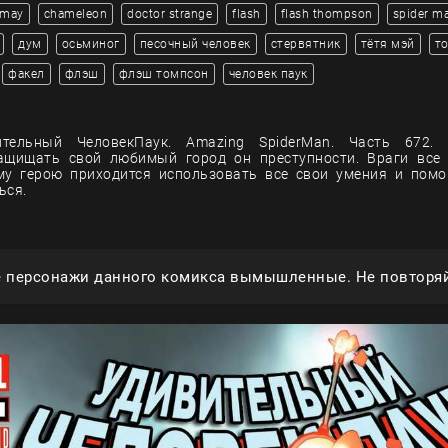
 may
chameleon
doctor strange
flash
flash thompson
spider m
дум
осьминог
песочный человек
стервятник
тётя мэй
т
факел
флэш
флэш томпсон
человек паук
тельный ЧеловекПаук. Amazing SpiderMan. Часть 672.
ащищать свой любимый город он преступности. Враги все 
му герою приходится использовать все свои умения и помо
ься.
е персонажи данного комикса вымышленные. Не повторяй