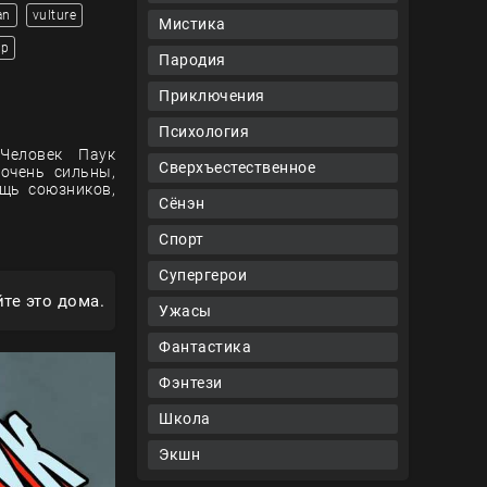
an
vulture
Мистика
ор
Пародия
Приключения
Психология
 Человек Паук
Сверхъестественное
очень сильны,
щь союзников,
Сёнэн
Спорт
Супергерои
те это дома.
Ужасы
Фантастика
Фэнтези
Школа
Экшн