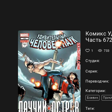
Комикс У
Часть 672
1
733
Студия:
Серия:
Переводчик:
Категории:
Боевик
Прик
Теги: