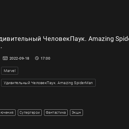
дивительный ЧеловекПаук. Amazing Spid
.
2022-09-18
17:00
Marvel
Удивительный ЧеловекПаук. Amazing SpiderMan
лючения
Супергерои
Фантастика
Экшн