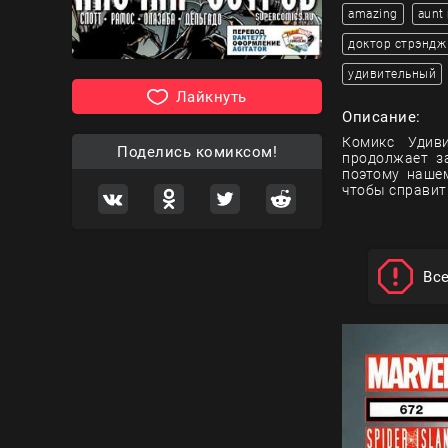
amazing
aunt
доктор стрэндж
удивительный
Лайкнуть
Описание:
Комикс Удиви
Поделись комиксом!
продолжает з
поэтому наше
чтобы справит
Вс