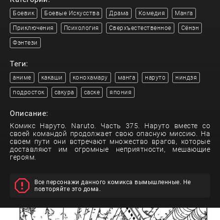
Боевик
Боевые Искусства
Драма
Комедия
Манга
Приключения
Психология
Сверхъестественное
Сёнэн
Фэнтези
Теги:
аниме
какаши
конохамару
манга
наруто
ниндзя
подросток
сакура
саске
япония
Описание:
Комикс Наруто. Naruto. Часть 375. Наруто вместе со
своей командой продолжает свою опасную миссию. На
своем пути они встречают множество врагов, которые
доставляют им огромные неприятности, мешающие
героям.
Все персонажи данного комикса вымышленные. Не
повторяйте это дома.