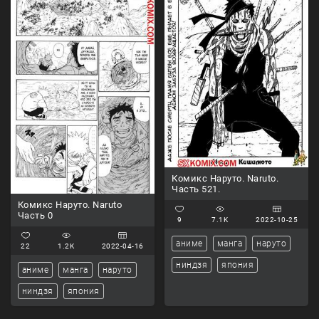
Комикс Наруто. Naruto.
Часть 521.
Комикс Наруто. Naruto
Часть 0
9
7.1K
2022-10-25
аниме
манга
наруто
22
1.2K
2022-04-16
ниндзя
япония
аниме
манга
наруто
ниндзя
япония