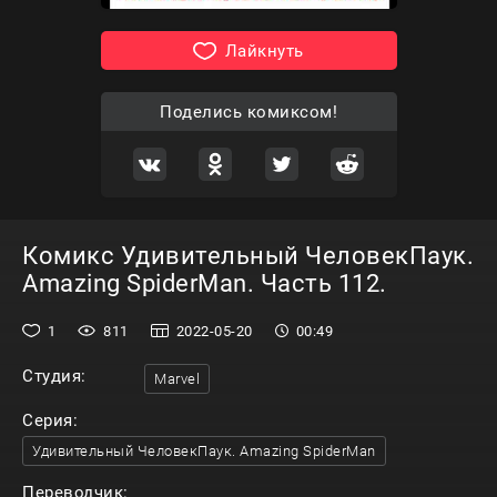
Лайкнуть
Поделись комиксом!
Комикс Удивительный ЧеловекПаук.
Amazing SpiderMan. Часть 112.
1
811
2022-05-20
00:49
Студия:
Marvel
Серия:
Удивительный ЧеловекПаук. Amazing SpiderMan
Переводчик: