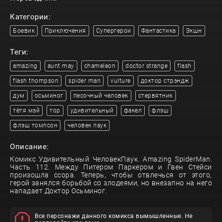
Категории:
Боевик
Приключения
Супергерои
Фантастика
Экшн
Теги:
amazing
aunt may
chameleon
doctor strange
flash
flash thompson
spider man
vulture
доктор стрэндж
дум
осьминог
песочный человек
стервятник
тётя мэй
тор
удивительный
факел
флэш
флэш томпсон
человек паук
Описание:
Комикс Удивительный ЧеловекПаук. Amazing SpiderMan.
Часть 112. Между Питером Паркером и Гвен Стейси
произошла ссора. Теперь, чтобы отвлечься от этого,
герой занялся борьбой со злодеями, но внезапно на него
нападает Доктор Осьминог.
Все персонажи данного комикса вымышленные. Не