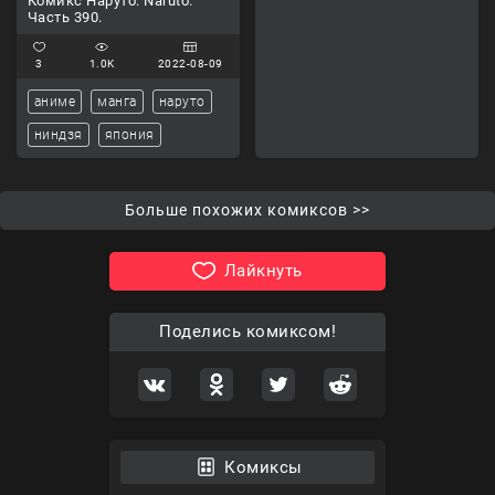
Комикс Наруто. Naruto.
Часть 390.
3
1.0K
2022-08-09
аниме
манга
наруто
ниндзя
япония
Больше похожих комиксов >>
Лайкнуть
Поделись комиксом!
Комиксы