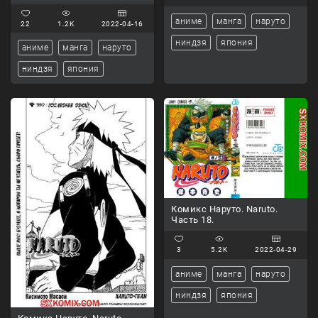
аниме
манга
наруто
22
1.2K
2022-04-16
ниндзя
япония
аниме
манга
наруто
ниндзя
япония
Комикс Наруто. Naruto.
Часть 18.
3
5.2K
2022-04-29
аниме
манга
наруто
ниндзя
япония