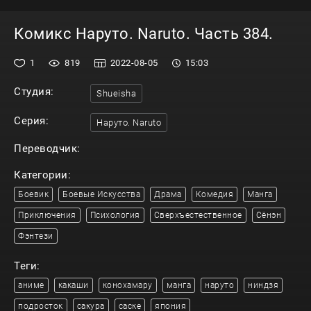
Комикс Наруто. Naruto. Часть 384.
1
819
2022-08-05
15:03
Студия:
Shueisha
Серия:
Наруто. Naruto
Переводчик:
Категории:
Боевик
Боевые Искусства
Драма
Комедия
Манга
Приключения
Психология
Сверхъестественное
Сёнэн
Фэнтези
Теги:
аниме
какаши
конохамару
манга
наруто
ниндзя
подросток
сакура
саске
япония