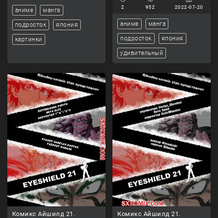
2
952
2022-07-20
аниме
манга
аниме
манга
подросток
япония
подросток
япония
картинки
удивительный
Комикс Айшилд 21.
Комикс Айшилд 21.