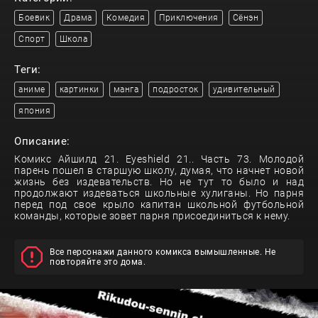
Боевик
Драма
Комедия
Приключения
Сёнэн
Спорт
Школа
Теги:
аниме
картинки
манга
подросток
удивительный
япония
Описание:
Комикс Айшилд 21. Eyeshield 21.. Часть 73. Молодой
парень пошел в старшую школу, думая, что начнет новой
жизнь без издевательств. Но не тут то было и над
продолжают издеваться школьные хулиганы. Но парня
перед под свое крыло капитан школьной футбольной
команды, которые зовет парня присоединиться к нему.
Все персонажи данного комикса вымышленные. Не
повторяйте это дома.