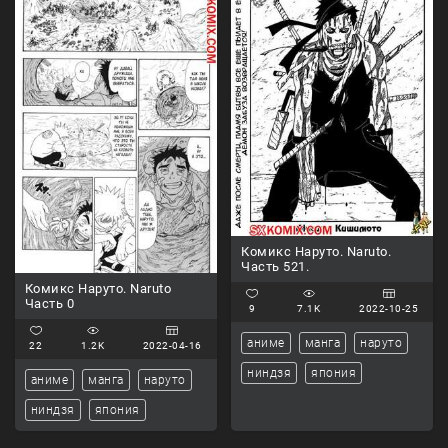
Комикс Наруто. Naruto.
Часть 521.
Комикс Наруто. Naruto
Часть 0
9
7.1K
2022-10-25
аниме
манга
наруто
22
1.2K
2022-04-16
ниндзя
япония
аниме
манга
наруто
ниндзя
япония