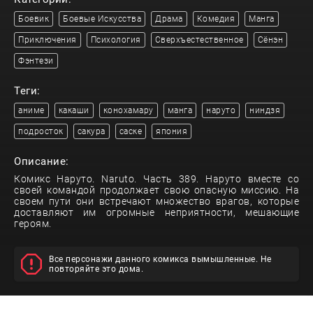
Боевик
Боевые Искусства
Драма
Комедия
Манга
Приключения
Психология
Сверхъестественное
Сёнэн
Фэнтези
Теги:
аниме
какаши
конохамару
манга
наруто
ниндзя
подросток
сакура
саске
япония
Описание:
Комикс Наруто. Naruto. Часть 389. Наруто вместе со
своей командой продолжает свою опасную миссию. На
своем пути они встречают множество врагов, которые
доставляют им огромные неприятности, мешающие
героям.
Все персонажи данного комикса вымышленные. Не
повторяйте это дома.