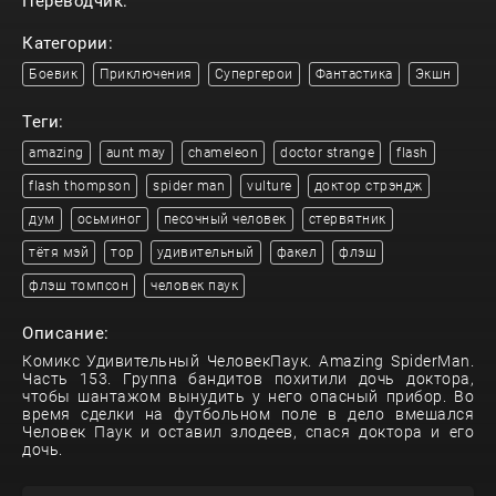
Переводчик:
Категории:
Боевик
Приключения
Супергерои
Фантастика
Экшн
Теги:
amazing
aunt may
chameleon
doctor strange
flash
flash thompson
spider man
vulture
доктор стрэндж
дум
осьминог
песочный человек
стервятник
тётя мэй
тор
удивительный
факел
флэш
флэш томпсон
человек паук
Описание:
Комикс Удивительный ЧеловекПаук. Amazing SpiderMan.
Часть 153. Группа бандитов похитили дочь доктора,
чтобы шантажом вынудить у него опасный прибор. Во
время сделки на футбольном поле в дело вмешался
Человек Паук и оставил злодеев, спася доктора и его
дочь.