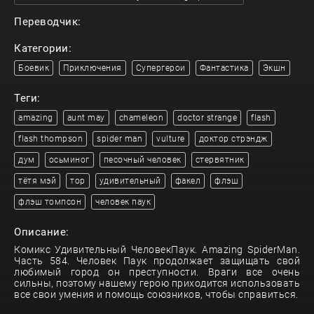
Переводчик:
Категории:
Боевик
Приключения
Супергерои
Фантастика
Экшн
Теги:
amazing
aunt may
chameleon
doctor strange
flash
flash thompson
spider man
vulture
доктор стрэндж
дум
осьминог
песочный человек
стервятник
тётя мэй
тор
удивительный
факел
флэш
флэш томпсон
человек паук
Описание:
Комикс Удивительный ЧеловекПаук. Amazing SpiderMan.
Часть 584. Человек Паук продолжает защищать свой
любимый город он преступности. Враги все очень
сильны, поэтому нашему герою приходится использовать
все свои умения и помощь союзников, чтобы справиться.