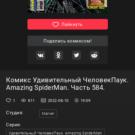
Лайкнуть
Поделись комиксом!
Комикс Удивительный ЧеловекПаук.
Amazing SpiderMan. Часть 584.
1
811
2022-08-10
19:09
Студия:
Marvel
Серия:
Удивительный ЧеловекПаук. Amazing SpiderMan