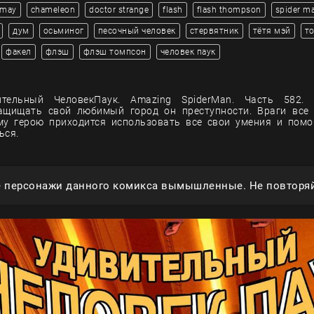
 may
chameleon
doctor strange
flash
flash thompson
spider m
дум
осьминог
песочный человек
стервятник
тётя мэй
т
факел
флэш
флэш томпсон
человек паук
тельный ЧеловекПаук. Amazing SpiderMan. Часть 582.
ащищать свой любимый город он преступности. Враги все 
му герою приходится использовать все свои умения и помо
ься.
е персонажи данного комикса вымышленные. Не повторяй