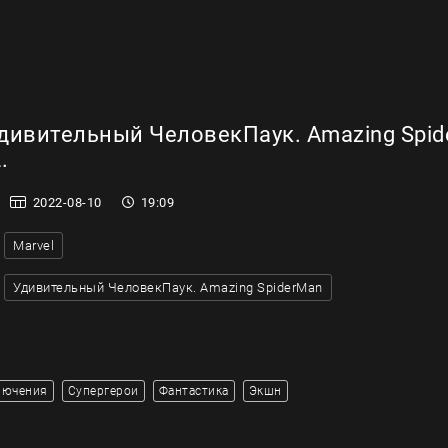
дивительный ЧеловекПаук. Amazing Spid
.
2022-08-10
19:09
Marvel
Удивительный ЧеловекПаук. Amazing SpiderMan
лючения
Супергерои
Фантастика
Экшн