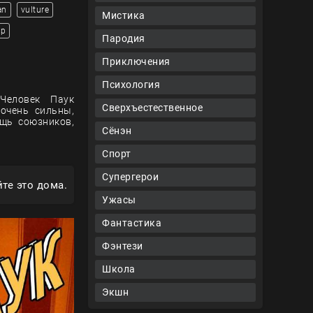
an
vulture
Мистика
ор
Пародия
Приключения
Психология
 Человек Паук
Сверхъестественное
очень сильны,
щь союзников,
Сёнэн
Спорт
Супергерои
те это дома.
Ужасы
Фантастика
Фэнтези
Школа
Экшн