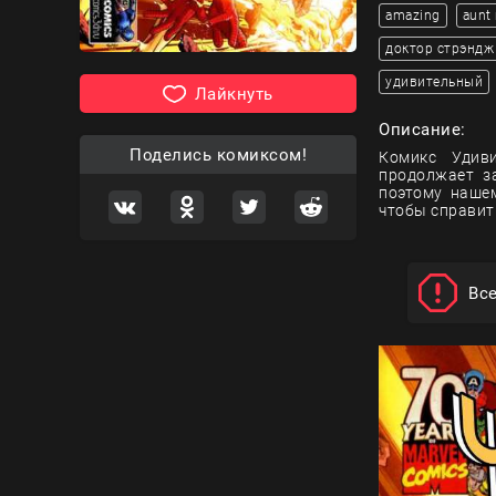
amazing
aunt
доктор стрэндж
удивительный
Лайкнуть
Описание:
Поделись комиксом!
Комикс Удиви
продолжает з
поэтому наше
чтобы справит
Вс