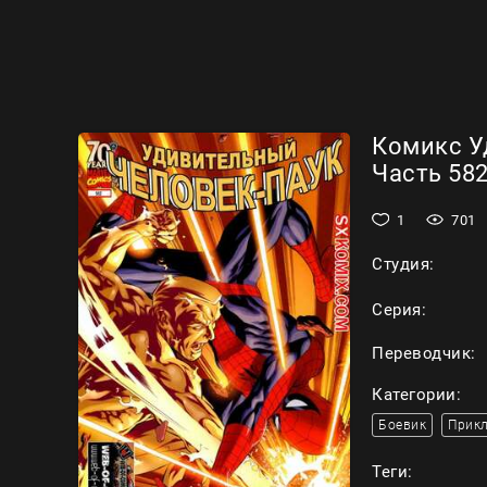
Комикс У
Часть 582
1
701
Студия:
Серия:
Переводчик:
Категории:
Боевик
Прик
Теги: