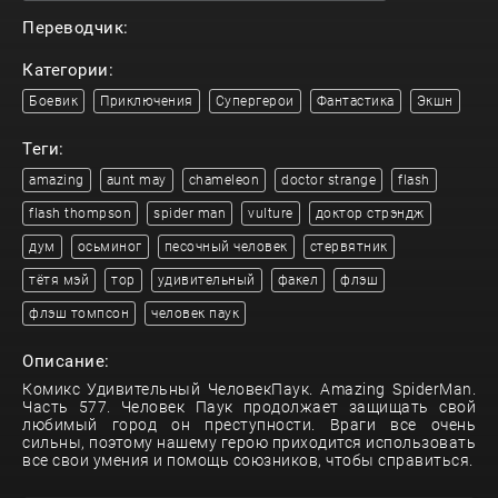
Переводчик:
Категории:
Боевик
Приключения
Супергерои
Фантастика
Экшн
Теги:
amazing
aunt may
chameleon
doctor strange
flash
flash thompson
spider man
vulture
доктор стрэндж
дум
осьминог
песочный человек
стервятник
тётя мэй
тор
удивительный
факел
флэш
флэш томпсон
человек паук
Описание:
Комикс Удивительный ЧеловекПаук. Amazing SpiderMan.
Часть 577. Человек Паук продолжает защищать свой
любимый город он преступности. Враги все очень
сильны, поэтому нашему герою приходится использовать
все свои умения и помощь союзников, чтобы справиться.