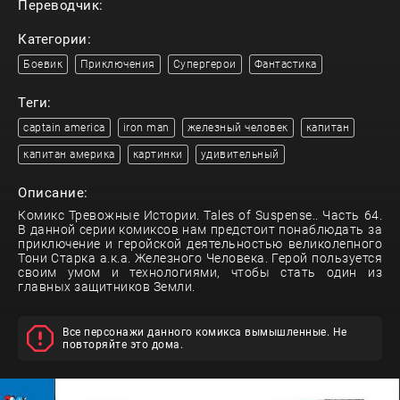
Переводчик:
Категории:
Боевик
Приключения
Супергерои
Фантастика
Теги:
captain america
iron man
железный человек
капитан
капитан америка
картинки
удивительный
Описание:
Комикс Тревожные Истории. Tales of Suspense.. Часть 64.
В данной серии комиксов нам предстоит понаблюдать за
приключение и геройской деятельностью великолепного
Тони Старка а.к.а. Железного Человека. Герой пользуется
своим умом и технологиями, чтобы стать один из
главных защитников Земли.
Все персонажи данного комикса вымышленные. Не
повторяйте это дома.