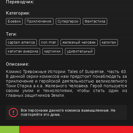
Переводчик:
Категории:
Боевик
Приключения
Супергерои
Фантастика
Теги:
captain america
iron man
железный человек
капитан
капитан америка
картинки
удивительный
Описание:
Комикс Тревожные Истории. Tales of Suspense.. Часть 63.
В данной серии комиксов нам предстоит понаблюдать за
приключение и геройской деятельностью великолепного
Тони Старка а.к.а. Железного Человека. Герой пользуется
своим умом и технологиями, чтобы стать один из
главных защитников Земли.
Все персонажи данного комикса вымышленные. Не
повторяйте это дома.