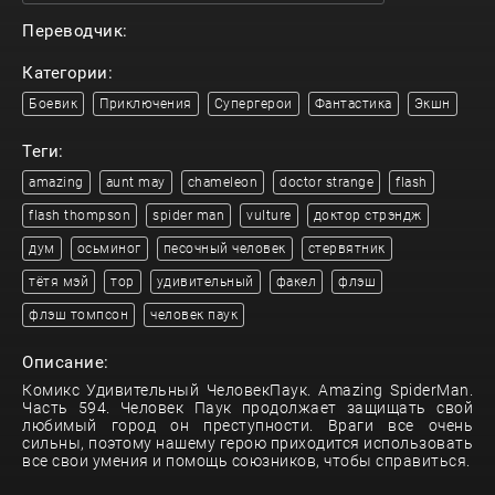
Переводчик:
Категории:
Боевик
Приключения
Супергерои
Фантастика
Экшн
Теги:
amazing
aunt may
chameleon
doctor strange
flash
flash thompson
spider man
vulture
доктор стрэндж
дум
осьминог
песочный человек
стервятник
тётя мэй
тор
удивительный
факел
флэш
флэш томпсон
человек паук
Описание:
Комикс Удивительный ЧеловекПаук. Amazing SpiderMan.
Часть 594. Человек Паук продолжает защищать свой
любимый город он преступности. Враги все очень
сильны, поэтому нашему герою приходится использовать
все свои умения и помощь союзников, чтобы справиться.