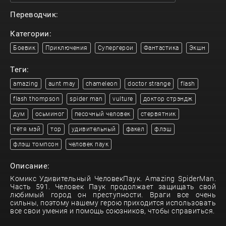
Переводчик:
Категории:
Боевик
Приключения
Супергерои
Фантастика
Экшн
Теги:
amazing
aunt may
chameleon
doctor strange
flash
flash thompson
spider man
vulture
доктор стрэндж
дум
осьминог
песочный человек
стервятник
тётя мэй
тор
удивительный
факел
флэш
флэш томпсон
человек паук
Описание:
Комикс Удивительный ЧеловекПаук. Amazing SpiderMan.
Часть 591. Человек Паук продолжает защищать свой
любимый город он преступности. Враги все очень
сильны, поэтому нашему герою приходится использовать
все свои умения и помощь союзников, чтобы справиться.