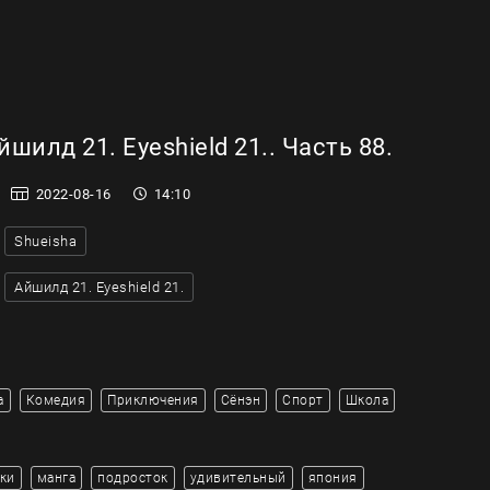
шилд 21. Eyeshield 21.. Часть 88.
2022-08-16
14:10
Shueisha
Айшилд 21. Eyeshield 21.
а
Комедия
Приключения
Сёнэн
Спорт
Школа
ки
манга
подросток
удивительный
япония