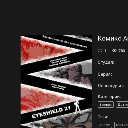
Комикс Ай
1
780
Студия:
Серия:
Переводчик:
Категории:
Боевик
Драм
Теги:
аниме
картин