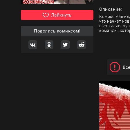
Описание:
Лайкнуть
Комикс Айшилд
что начнет но
школьные хул
команды, кото
Поделись комиксом!
Вс