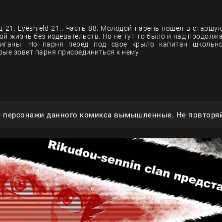
 21. Eyeshield 21.. Часть 88. Молодой парень пошел в старшую
вой жизнь без издевательств. Но не тут то было и над продолж
иганы. Но парня перед под свое крыло капитан школьн
рые зовет парня присоединиться к нему.
е персонажи данного комикса вымышленные. Не повторяй