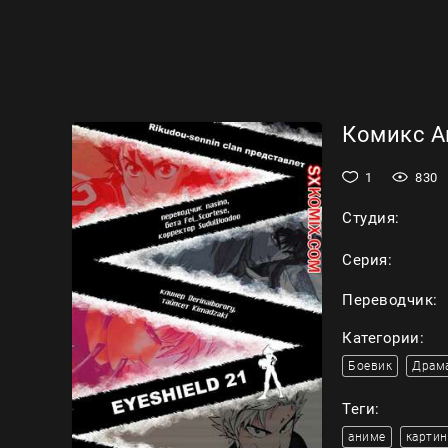
Комикс Ай
1
830
Студия:
Серия:
Переводчик:
Категории:
Боевик
Драм
Теги:
аниме
картин