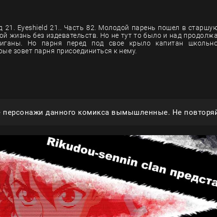
 21. Eyeshield 21.. Часть 82. Молодой парень пошел в старшую
вой жизнь без издевательств. Но не тут то было и над продолж
иганы. Но парня перед под свое крыло капитан школьн
рые зовет парня присоединиться к нему.
е персонажи данного комикса вымышленные. Не повторяй