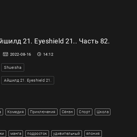
шилд 21. Eyeshield 21.. Часть 82.
2022-08-16
14:12
Shueisha
Айшилд 21. Eyeshield 21.
а
Комедия
Приключения
Сёнэн
Спорт
Школа
ки
манга
подросток
удивительный
япония