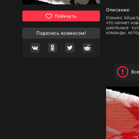
Описание:
Лайкнуть
Комикс Айшилд
что начнет но
школьные хул
команды, кото
Поделись комиксом!
Вс