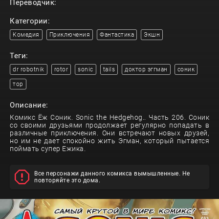
Переводчик:
Категории:
Комедия
Приключения
Фантастика
Экшн
Теги:
dr robotnik
rotor
sonic
tails
доктор эггман
соник
тор
Описание:
Комикс Ёж Соник. Sonic the Hedgehog.. Часть 206. Соник
со своими друзьями продолжает регулярно попадать в
различные приключения. Они встречают новых друзей,
но им не дает спокойно жить Эгман, который пытается
поймать супер Ежика.
Все персонажи данного комикса вымышленные. Не
повторяйте это дома.