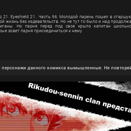
 21. Eyeshield 21.. Часть 96. Молодой парень пошел в старшую
вой жизнь без издевательств. Но не тут то было и над продолж
иганы. Но парня перед под свое крыло капитан школьн
рые зовет парня присоединиться к нему.
е персонажи данного комикса вымышленные. Не повторяй