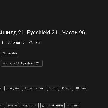
шилд 21. Eyeshield 21.. Часть 96.
2022-08-17
15:31
Shueisha
Айшилд 21. Eyeshield 21.
а
Комедия
Приключения
Сёнэн
Спорт
Школа
ки
манга
подросток
удивительный
япония