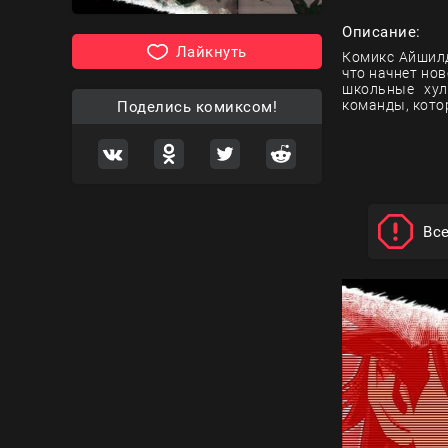
Описание:
Лайкнуть
Комикс Айшилд
что начнет но
школьные хул
команды, кото
Поделись комиксом!
Вс