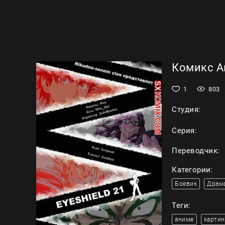
Комикс Ай
1
803
Студия:
Серия:
Переводчик:
Категории:
Боевик
Драм
Теги:
аниме
картин