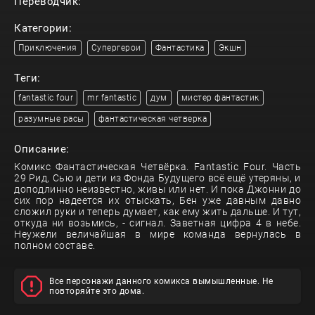
Переводчик:
Категории:
Приключения
Супергерои
Фантастика
Экшн
Теги:
fantastic four
mr fantastic
дум
мистер фантастик
разумные расы
фантастическая четверка
Описание:
Комикс Фантастическая Четвёрка. Fantastic Four. Часть
29 Рид, Сью и дети из Фонда Будущего всё ещё утеряны, и
доподлинно неизвестно, живы или нет. И пока Джонни до
сих пор надеется их отыскать, Бен уже давным давно
сложил руки и теперь думает, как ему жить дальше. И тут,
откуда ни возьмись, - сигнал. Заветная цифра 4 в небе.
Неужели величайшая в мире команда вернулась в
полном составе.
Все персонажи данного комикса вымышленные. Не
повторяйте это дома.