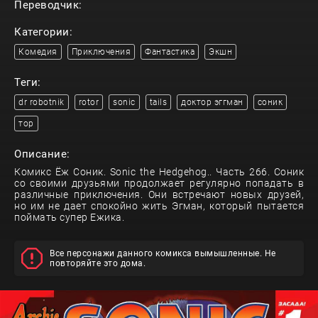
Переводчик:
Категории:
Комедия
Приключения
Фантастика
Экшн
Теги:
dr robotnik
rotor
sonic
tails
доктор эггман
соник
тор
Описание:
Комикс Ёж Соник. Sonic the Hedgehog.. Часть 266. Соник
со своими друзьями продолжает регулярно попадать в
различные приключения. Они встречают новых друзей,
но им не дает спокойно жить Эгман, который пытается
поймать супер Ежика.
Все персонажи данного комикса вымышленные. Не
повторяйте это дома.