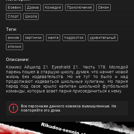
Боевик
Драма
Комедия
Приключения
Сёнэн
Спорт
Школа
Теги:
аниме
картинки
манга
подросток
удивительный
япония
Описание:
Комикс Айшилд 21. Eyeshield 21.. Часть 178. Молодой
парень пошел в старшую школу, думая, что начнет новой
жизнь без издевательств. Но не тут то было и над
продолжают издеваться школьные хулиганы. Но парня
перед под свое крыло капитан школьной футбольной
команды, которые зовет парня присоединиться к нему.
Все персонажи данного комикса вымышленные. Не
повторяйте это дома.