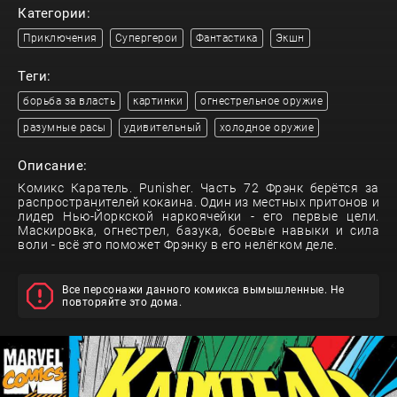
Категории:
Приключения
Супергерои
Фантастика
Экшн
Теги:
борьба за власть
картинки
огнестрельное оружие
разумные расы
удивительный
холодное оружие
Описание:
Комикс Каратель. Punisher. Часть 72 Фрэнк берётся за
распространителей кокаина. Один из местных притонов и
лидер Нью-Йоркской наркоячейки - его первые цели.
Маскировка, огнестрел, базука, боевые навыки и сила
воли - всё это поможет Фрэнку в его нелёгком деле.
Все персонажи данного комикса вымышленные. Не
повторяйте это дома.