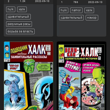
2
1.2K
2022-09-10
1
786
2022-09-13
hulk
халк
hulk
namor
халк
удивительный
удивительный
нэмор
разумные расы
борьба за власть