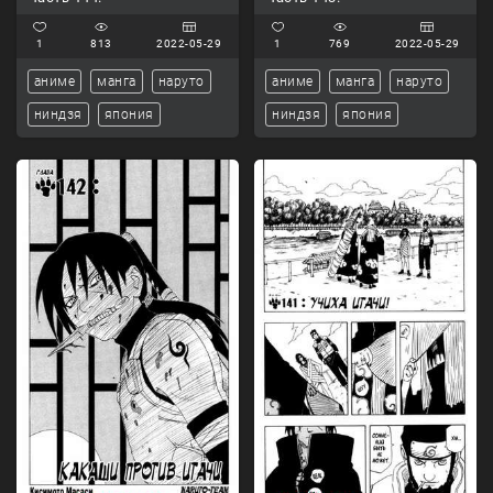
1
813
2022-05-29
1
769
2022-05-29
аниме
манга
наруто
аниме
манга
наруто
ниндзя
япония
ниндзя
япония