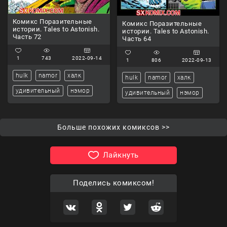
Комикс Поразительные
Комикс Поразительные
истории. Tales to Astonish.
истории. Tales to Astonish.
Часть 72
Часть 64
1
743
2022-09-14
1
806
2022-09-13
hulk
namor
халк
hulk
namor
халк
удивительный
нэмор
удивительный
нэмор
Больше похожих комиксов >>
Лайкнуть
Поделись комиксом!