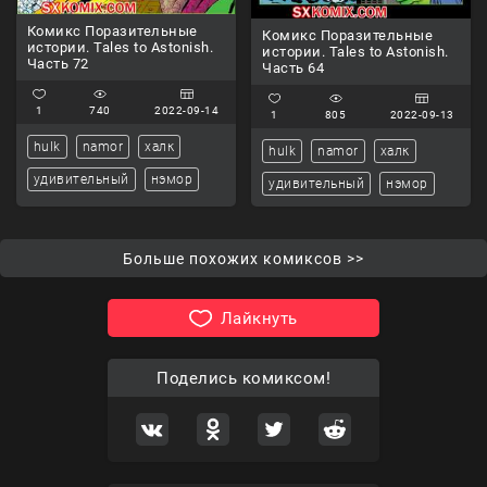
Комикс Поразительные
Комикс Поразительные
истории. Tales to Astonish.
истории. Tales to Astonish.
Часть 72
Часть 64
1
740
2022-09-14
1
805
2022-09-13
hulk
namor
халк
hulk
namor
халк
удивительный
нэмор
удивительный
нэмор
Больше похожих комиксов >>
Лайкнуть
Поделись комиксом!