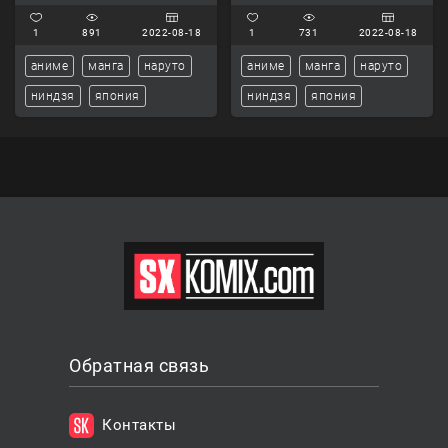
1
891
2022-08-18
1
731
2022-08-18
аниме
манга
наруто
аниме
манга
наруто
ниндзя
япония
ниндзя
япония
Обратная связь
Контакты