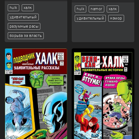
hulk
халк
hulk
namor
халк
удивительный
удивительный
нэмор
разумные расы
борьба за власть