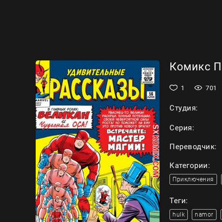
Комикс По
1
701
Студия:
Серия:
Переводчик:
Категории:
Приключения
Теги:
hulk
namor