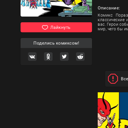
Описание:
Комикс Пораз
классические 
вас. Герои со
Лайкнуть
мир, чего бы им
Поделись комиксом!
Вс