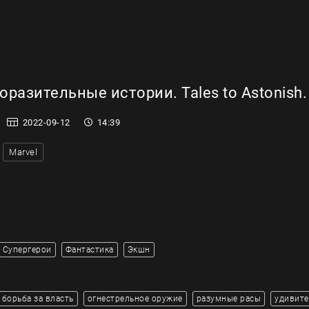
разительные истории. Tales to Astonish.
2022-09-12
14:39
Marvel
Супергерои
Фантастика
Экшн
борьба за власть
огнестрельное оружие
разумные расы
удивит