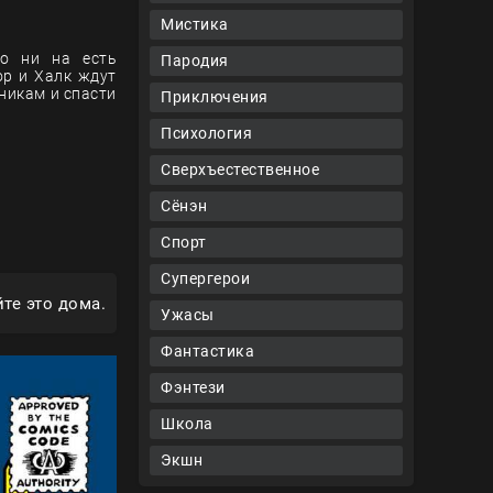
Мистика
то ни на есть
Пародия
ор и Халк ждут
никам и спасти
Приключения
Психология
Сверхъестественное
Сёнэн
Спорт
Супергерои
те это дома.
Ужасы
Фантастика
Фэнтези
Школа
Экшн