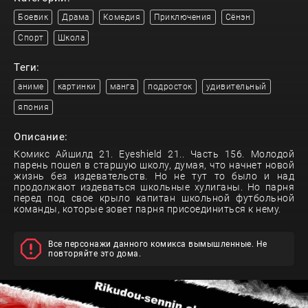
Боевик
Драма
Комедия
Приключения
Сёнэн
Спорт
Школа
Теги:
аниме
картинки
манга
подросток
удивительный
япония
Описание:
Комикс Айшилд 21. Eyeshield 21.. Часть 156. Молодой
парень пошел в старшую школу, думая, что начнет новой
жизнь без издевательств. Но не тут то было и над
продолжают издеваться школьные хулиганы. Но парня
перед под свое крыло капитан школьной футбольной
команды, которые зовет парня присоединиться к нему.
Все персонажи данного комикса вымышленные. Не
повторяйте это дома.