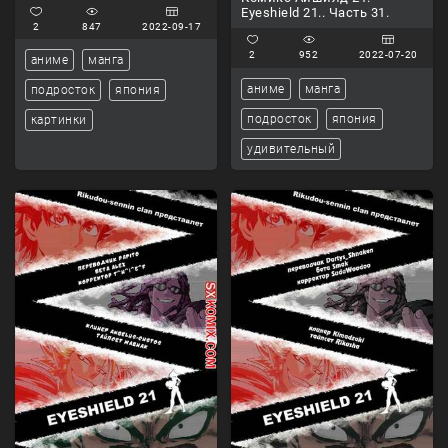
Eyeshield 21.. Часть 31.
2
847
2022-09-17
2
952
2022-07-20
аниме
манга
аниме
манга
подросток
япония
подросток
япония
картинки
удивительный