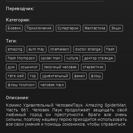
Переводчик:
Категории:
Боевик
Приключения
Супергерои
Фантастика
Экшн
Теги:
amazing
aunt may
chameleon
doctor strange
flash
flash thompson
spider man
vulture
доктор стрэндж
дум
осьминог
песочный человек
стервятник
тётя мэй
тор
удивительный
факел
флэш
флэш томпсон
человек паук
Описание:
Комикс Удивительный ЧеловекПаук. Amazing SpiderMan.
Часть 661. Человек Паук продолжает защищать свой
любимый город он преступности. Враги все очень
сильны, поэтому нашему герою приходится использовать
все свои умения и помощь союзников, чтобы справиться.