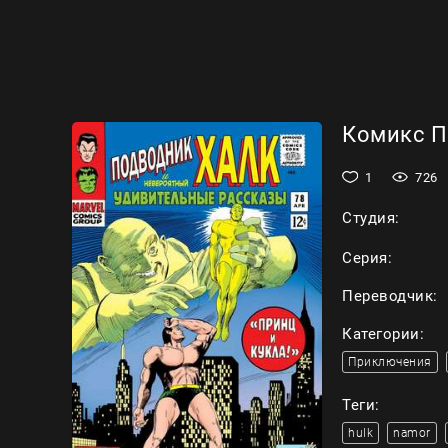
Комикс По
1
726
Студия:
Серия:
Переводчик:
Категории:
Приключения
Теги:
hulk
namor