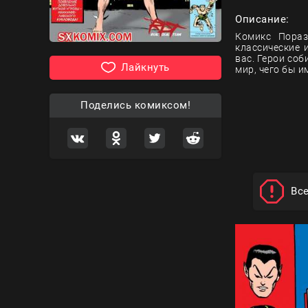
Описание:
Комикс Пораз
классические 
вас. Герои со
Лайкнуть
мир, чего бы им
Поделись комиксом!
Вс