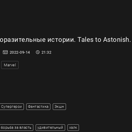
разительные истории. Tales to Astonish.
2022-09-14
21:32
Marvel
Супергерои
Фантастика
Экшн
борьба за власть
удивительный
халк