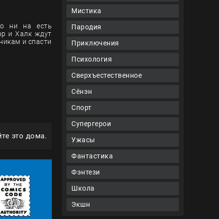
Мистика
то ни на есть
Пародия
ор и Халк ждут
никам и спасти
Приключения
Психология
Сверхъестественное
Сёнэн
Спорт
Супергерои
те это дома.
Ужасы
Фантастика
Фэнтези
Школа
Экшн