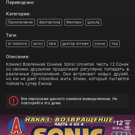
Переводчик:
Категории:
Приключения
Фантастика
Фэнтези
Школа
Теги:
dr robotnik
sonic
tails
доктор эггман
соник
тор
Описание:
Комикс Вселенная Соника. Sonic Universe. Часть 12 Соник
со своими друзьями продолжает регулярно попадать в
различные приключения. Они встречают новых друзей,
но им не дает спокойно жить Эгман, который пытается
поймать супер Ежика.
Все персонажи данного комикса вымышленные. Не
повторяйте это дома.