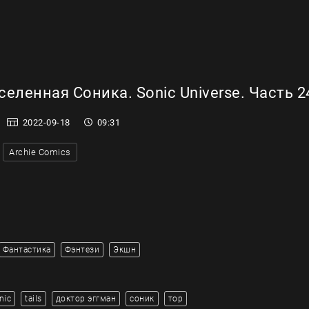
еленная Соника. Sonic Universe. Часть 2
2022-09-18
09:31
Archie Comics
Фантастика
Фэнтези
Экшн
nic
tails
доктор эггман
соник
тор