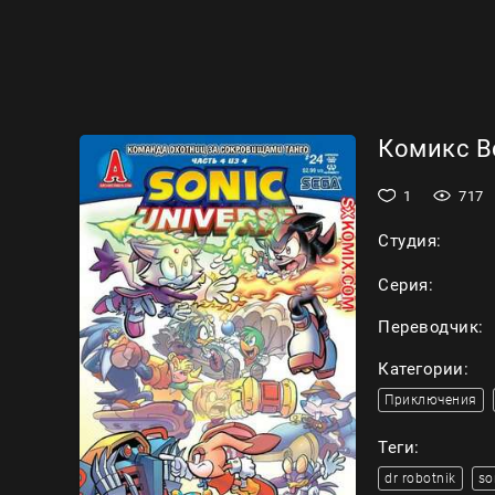
Комикс Вс
1
717
Студия:
Серия:
Переводчик:
Категории:
Приключения
Теги:
dr robotnik
so