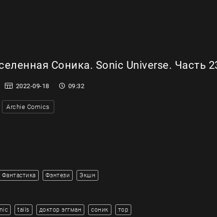
еленная Соника. Sonic Universe. Часть 2
2022-09-18
09:32
Archie Comics
Фантастика
Фэнтези
Экшн
nic
tails
доктор эггман
соник
тор