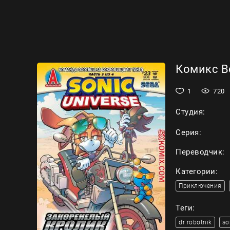
Комикс Вс
1
720
Студия:
Серия:
Переводчик:
Категории:
Приключения
Теги:
dr robotnik
so