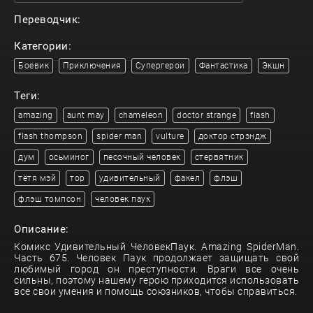
Переводчик:
Категории:
Боевик
Приключения
Супергерои
Фантастика
Экшн
Теги:
amazing
aunt may
chameleon
doctor strange
flash
flash thompson
spider man
vulture
доктор стрэндж
дум
осьминог
песочный человек
стервятник
тётя мэй
тор
удивительный
факел
флэш
флэш томпсон
человек паук
Описание:
Комикс Удивительный ЧеловекПаук. Amazing SpiderMan.
Часть 675. Человек Паук продолжает защищать свой
любимый город он преступности. Враги все очень
сильны, поэтому нашему герою приходится использовать
все свои умения и помощь союзников, чтобы справиться.