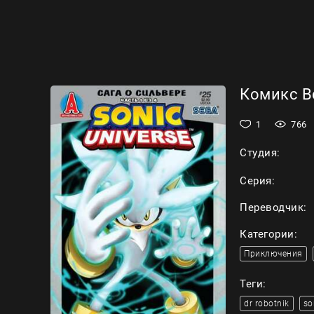
Комикс Вс
1
766
Студия:
Серия:
Переводчик:
Категории:
Приключения
Теги:
dr robotnik
so