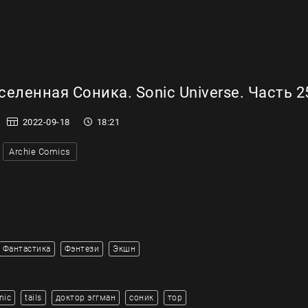
еленная Соника. Sonic Universe. Часть 2
2022-09-18
18:21
Archie Comics
Фантастика
Фэнтези
Экшн
nic
tails
доктор эггман
соник
тор