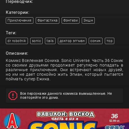
Переводчик:
Категории:
Приключения
Фантастика
Фэнтези
Экшн
Теги:
dr robotnik
sonic
tails
доктор эггман
соник
тор
Описание:
Комикс Вселенная Соника. Sonic Universe. Часть 36 Соник
со своими друзьями продолжает регулярно попадать в
различные приключения. Они встречают новых друзей,
но им не дает спокойно жить Эгман, который пытается
поймать супер Ежика.
Все персонажи данного комикса вымышленные. Не
повторяйте это дома.