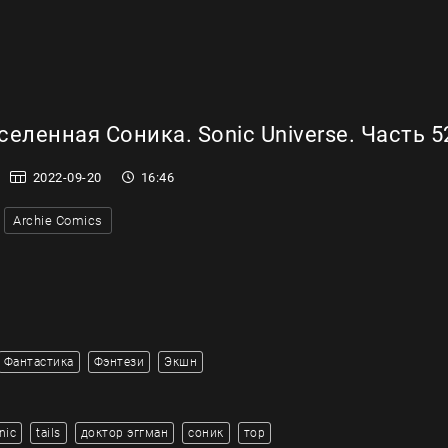
еленная Соника. Sonic Universe. Часть 5
2022-09-20
16:46
Archie Comics
Фантастика
Фэнтези
Экшн
nic
tails
доктор эггман
соник
тор