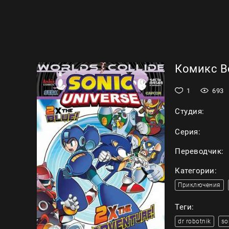
Комикс Вс
1
693
Студия:
Серия:
Переводчик:
Категории:
Приключения
Теги:
dr robotnik
so