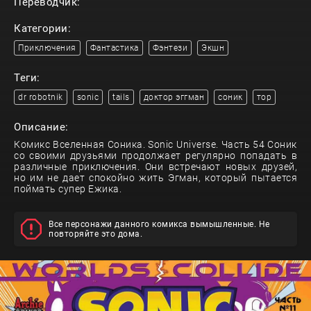
Переводчик:
Категории:
Приключения
Фантастика
Фэнтези
Экшн
Теги:
dr robotnik
sonic
tails
доктор эггман
соник
тор
Описание:
Комикс Вселенная Соника. Sonic Universe. Часть 54 Соник
со своими друзьями продолжает регулярно попадать в
различные приключения. Они встречают новых друзей,
но им не дает спокойно жить Эгман, который пытается
поймать супер Ежика.
Все персонажи данного комикса вымышленные. Не
повторяйте это дома.