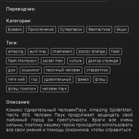
Переводчик:
Категории:
Боевик
Приключения
Супергерои
Фантастика
Экшн
Теги:
amazing
aunt may
chameleon
doctor strange
flash
flash thompson
spider man
vulture
доктор стрэндж
дум
осьминог
песочный человек
стервятник
тётя мэй
тор
удивительный
факел
флэш
флэш томпсон
человек паук
Описание:
Комикс Удивительный ЧеловекПаук. Amazing SpiderMan.
Часть 695. Человек Паук продолжает защищать свой
любимый город он преступности. Враги все очень
сильны, поэтому нашему герою приходится использовать
все свои умения и помощь союзников, чтобы справиться.