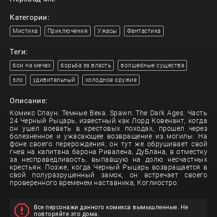
Категории:
Мистика
Приключения
Ужасы
Фантастика
Теги:
бои на мечах
борьба за власть
волшебные существа
зло
удивительный
холодное оружие
Описание:
Комикс Спаун. Темные Века. Spawn. The Dark Ages. Часть
24 Черный Рыцарь, известный как Лорд Ковенант, когда
он ушел воевать в крестовых походах, прошел через
болезненное и ужасающее возвращение из могилы. На
фоне своего перерождения, он тут же обрушивает свой
гнев на капитана барона Ривалена, ДуБлана, в отместку
за несправедливость, выпавшую на долю несчастных
крестьян. Позже, когда Черный Рыцарь возвращается в
свой полуразрушенный замок, он встречает своего
проверенного временем наставника, Коглиостро.
Все персонажи данного комикса вымышленные. Не
повторяйте это дома.