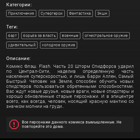
Категории:
Приключения
Супергерои
Фантастика
Экшн
Теги:
барт
борьба за власть
военные
огнестрельное оружие
удивительный
холодное оружие
Описание:
Комикс Флэш. Flash. Часть 20 Шторм Спидфорса ударил
по Централ-Сити, наделив определенную часть
населения суперскоростью, и лишь Барри Аллен, Самый
Быстрый Человек на Земле, способен обучить новых
спидстеров пользоваться обретенными способностями.
Вас ждут новые друзья, новые враги, новые спидстеры и
хорошо обновленные старые персонажи. И в эпицентре
всего, как всегда, человек, носящий красную мантию со
значком молнии на груди..
Все персонажи данного комикса вымышленные. Не
повторяйте это дома.